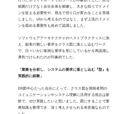
行ったホワイトボードでのワークが印象的でした。担当
範囲だけでなく会社全体を俯瞰し、大きな括りでドメイ
ンを捉える必要性や、視点で切り口が変わることを実感
しました。UIから考えるのではなく、まず上流のドメイ
ンを固める重要性も改めて認識しました。
ソフトウェアアーキテクチャのベストプラクティスに加
え、顧客の難しい要求をクラス図に落とし込むワーク
で、日々いかに複雑な要求を形にしているかを再認識し
勇気づけられたのが印象的でした。
「業務を分析し、システムの要求に落とし込む『型』を
実践的に経験」
ER図中心だった自分にとって、クラス図を開発者間の
コミュニケーションやシステム理解に活用する視点は新
鮮で、ぜひ実践したいと思いました。図にすることで業
務知識も整理でき、深く考えさせられる有意義なもので
した。