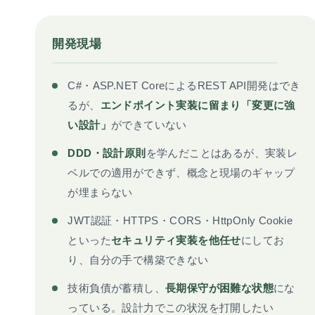
開発現場
C#・ASP.NET CoreによるREST API開発はでき
るが、
エンドポイント実装に留まり「変更に強
い設計」
ができていない
DDD・設計原則
を学んだことはあるが、実装レ
ベルでの適用ができず、概念と現場のギャップ
が埋まらない
JWT認証・HTTPS・CORS・HttpOnly Cookie
といった
セキュリティ実装を他任せ
にしてお
り、自分の手で構築できない
技術負債が蓄積し、
長期保守が困難な状態
にな
っている。設計力でこの状況を打開したい